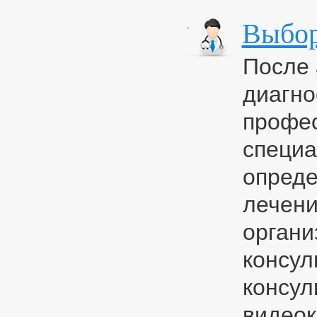
Выбор
После 
диагно
профес
специа
опреде
лечени
органи
консул
консул
видео