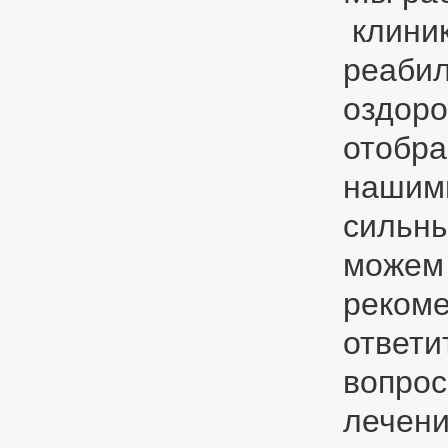
клини
реаби
оздоро
отобра
нашими
сильны
можем
рекоме
ответи
вопрос
лечени