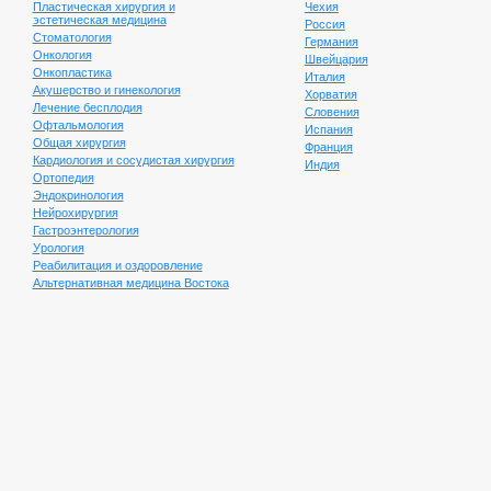
Пластическая хирургия и
Чехия
Результат не заставит
эстетическая медицина
Россия
себя ждать
Стоматология
Германия
Онкология
Швейцария
Онкопластика
Италия
Акушерство и гинекология
Хорватия
ЛЕЧЕНИЕ БЕСПЛОДИЯ
Лечение бесплодия
Словения
Офтальмология
Испания
От малоинвазивных
Общая хирургия
Франция
методов до открытых
Кардиология и сосудистая хирургия
Индия
операций на сердце
Ортопедия
Эндокринология
Нейрохирургия
КАРДИОЛОГИЯ
Гастроэнтерология
Урология
Шанс на полноценную,
Реабилитация и оздоровление
здоровую жизнь
Альтернативная медицина Востока
НЕЙРОХИРУРГИЯ
Возможность
восстановиться на VIP-
уровне
РЕАБИЛИТАЦИЯ