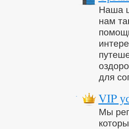
Наша ш
нам та
помощь
интере
путеше
оздоро
для со
VIP у
Мы рег
котор