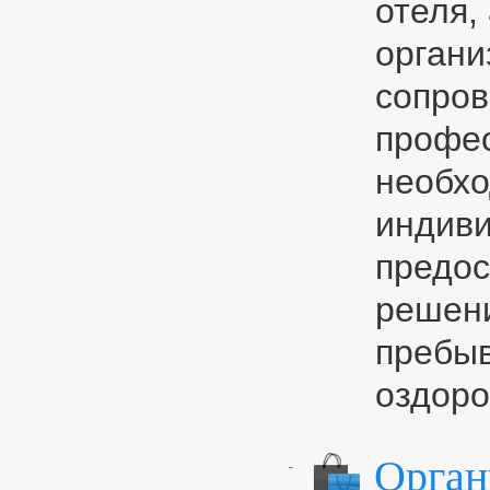
отеля,
органи
сопров
профес
необхо
индиви
предос
решени
пребыв
оздоро
Орган