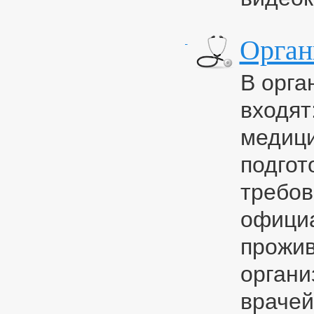
Орган
В орга
входят
медици
подгот
требов
официа
прожив
органи
врачей