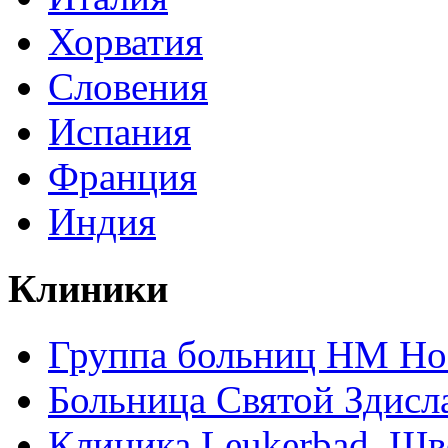
Хорватия
Словения
Испания
Франция
Индия
Клиники
Группа больниц HM Hos
Больница Святой Здисл
Клиника Leukerbad, Шв