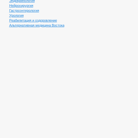
Эндокринология
Нейрохирургия
КАРДИОЛОГИЯ
Гастроэнтерология
Урология
Шанс на полноценную,
Реабилитация и оздоровление
здоровую жизнь
Альтернативная медицина Востока
НЕЙРОХИРУРГИЯ
Возможность
восстановиться на VIP-
уровне
РЕАБИЛИТАЦИЯ