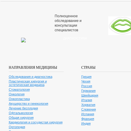
Полноценное
обследование и
консультации
специалистов
ДИАГНОСТИКА
Лучшие специалисты и
самые эффективные
методы лечения
НАПРАВЛЕНИЯ МЕДИЦИНЫ
СТРАНЫ
ОНКОЛОГИЯ
Обследования и диагностика
Греция
Пластическая хирургия и
Чехия
Результат не заставит
эстетическая медицина
Россия
себя ждать
Стоматология
Германия
Онкология
Швейцария
Онкопластика
Италия
Акушерство и гинекология
Хорватия
ЛЕЧЕНИЕ БЕСПЛОДИЯ
Лечение бесплодия
Словения
Офтальмология
Испания
От малоинвазивных
Общая хирургия
Франция
методов до открытых
Кардиология и сосудистая хирургия
Индия
операций на сердце
Ортопедия