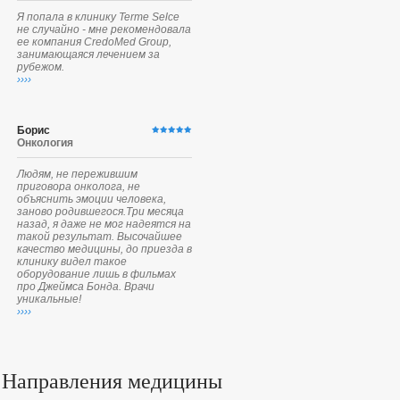
Я попала в клинику Terme Selce
не случайно - мне рекомендовала
ее компания CredoMed Group,
занимающаяся лечением за
рубежом.
››››
Борис
Онкология
Людям, не пережившим
приговора онколога, не
объяснить эмоции человека,
заново родившегося.Три месяца
назад, я даже не мог надеятся на
такой результат. Высочайшее
качество медицины, до приезда в
клинику видел такое
оборудование лишь в фильмах
про Джеймса Бонда. Врачи
уникальные!
››››
Направления медицины